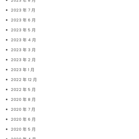
2023 年 8 月
2023 年 7 月
2023 年 6 月
2023 年 5 月
2023 年 4 月
2023 年 3 月
2023 年 2 月
2023 年 1 月
2022 年 12 月
2022 年 5 月
2020 年 8 月
2020 年 7 月
2020 年 6 月
2020 年 5 月