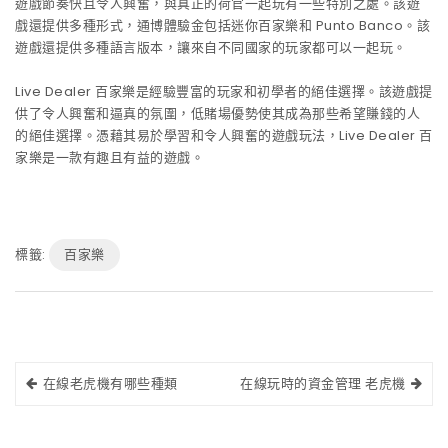
遊戲節奏快且令人興奮，與真正的荷官一起玩有一些特別之處。該遊
戲還提供多種形式，
通博體驗金
包括迷你百家樂和 Punto Banco。該
遊戲還提供多種語言版本，讓來自不同國家的玩家都可以一起玩。
Live Dealer 百家樂是經驗豐富的玩家和初學者的絕佳選擇。該遊戲提
供了令人興奮和逼真的氛圍，低賭場優勢使其成為那些希望賺錢的人
的絕佳選擇。憑藉其易於學習和令人興奮的遊戲玩法，Live Dealer 百
家樂是一款有趣且有益的遊戲。
標籤:
百家樂
在線老虎機有哪些種類
在線玩時的資金管理 老虎機