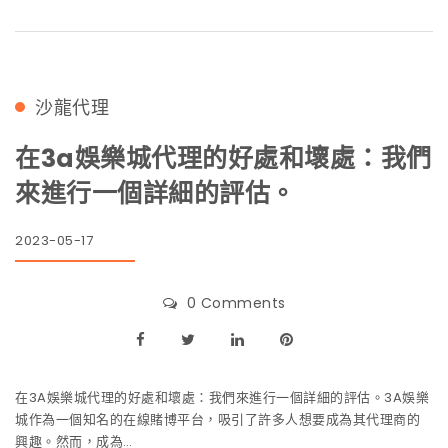
沙龍代理
在3a娛樂城代理的好處和壞處：我們
來進行一個詳細的評估。
2023-05-17
0 Comments
在3A娛樂城代理的好處和壞處：我們來進行一個詳細的評估。3A娛樂
城作為一個知名的在線賭博平台，吸引了許多人想要成為其代理商的
興趣。然而，成為…