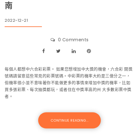
南
2022-12-21
0 Comments
每個人都想中六合彩彩票。 如果您想增加中大獎的機會，六合彩 開獎
號碼請留意這些常見的彩票號碼。中彩票的機率大約是三億分之一，
但機率很小並不意味著你不能做更多的事情來增加中獎的機率，比如
買多張彩票、每次抽獎都玩，或者住在中獎率高的州 大多數彩票中獎
者。
CONTINUE READING...