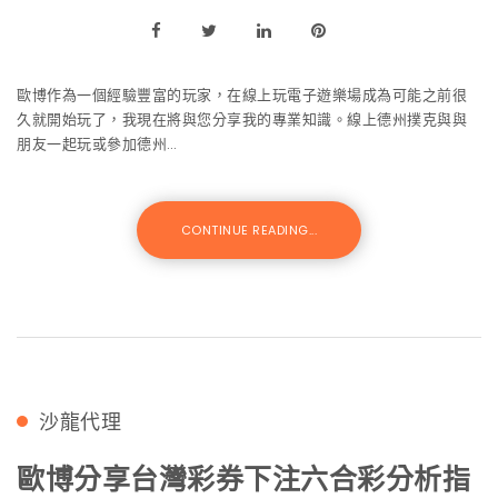
歐博作為一個經驗豐富的玩家，在線上玩電子遊樂場成為可能之前很
久就開始玩了，我現在將與您分享我的專業知識。線上德州撲克與與
朋友一起玩或參加德州…
CONTINUE READING...
沙龍代理
歐博分享台灣彩券下注六合彩分析指