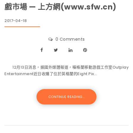
戲市場 — 上方網(www.sfw.cn)
2017-04-18
0 Comments
12月13日消息，据國外媒體報道，囌格蘭移動游戲工作室Outplay
Entertainment近日收購了位於英格蘭的Eight Pix…
CONTINUE READING...