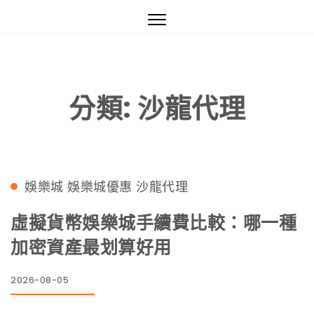
沙龍國際真人妞妞,妞妞視訊,美女荷官訓練-線上妞妞正妹荷官視訊
Toggle
navigation
分類:
沙龍代理
娛樂城
娛樂城優惠
沙龍代理
虛擬貨幣娛樂城手續費比較：哪一種
加密資產最划算好用
2026-08-05