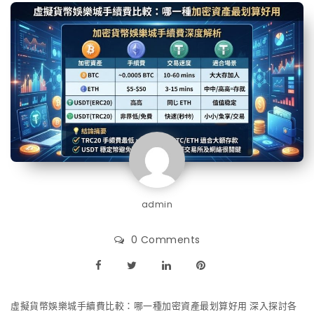
admin
0 Comments
虛擬貨幣娛樂城手續費比較：哪一種加密資產最划算好用 深入探討各