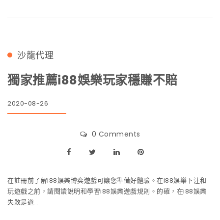
沙龍代理
獨家推薦i88娛樂玩家穩賺不賠
2020-08-26
0 Comments
在註冊前了解i88娛樂博奕遊戲可讓您準備好體驗。在i88娛樂下注和
玩遊戲之前，請閱讀說明和學習i88娛樂遊戲規則。的確，在i88娛樂
失敗是遊…