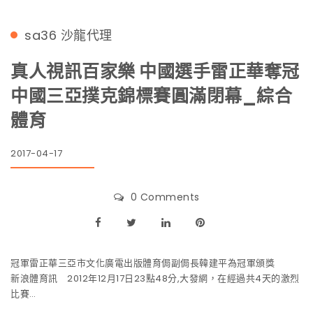
sa36
沙龍代理
真人視訊百家樂 中國選手雷正華奪冠
中國三亞撲克錦標賽圓滿閉幕_綜合
體育
2017-04-17
0 Comments
冠軍雷正華三亞市文化廣電出版體育侷副侷長韓建平為冠軍頒獎
新浪體育訊 2012年12月17日23點48分,大發網，在經過共4天的激烈
比賽…