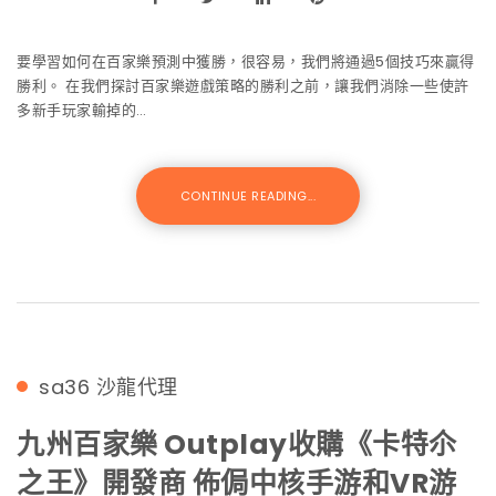
要學習如何在百家樂預測中獲勝，很容易，我們將通過5個技巧來贏得
勝利。 在我們探討百家樂遊戲策略的勝利之前，讓我們消除一些使許
多新手玩家輸掉的…
CONTINUE READING...
sa36
沙龍代理
九州百家樂 Outplay收購《卡特尒
之王》開發商 佈侷中核手游和VR游