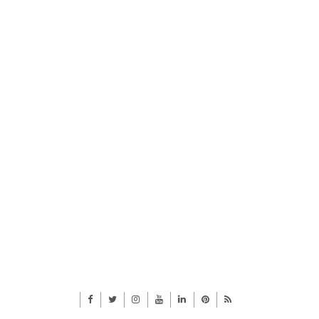
Skip to content