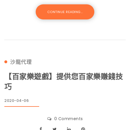
CONTINUE READING...
沙龍代理
【百家樂遊戲】提供您百家樂賺錢技
巧
2020-04-06
0 Comments