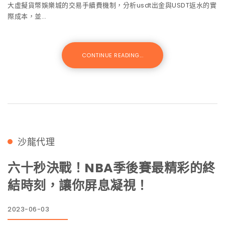
大虛擬貨幣娛樂城的交易手續費機制，分析usdt出金與USDT返水的實
際成本，並…
CONTINUE READING...
沙龍代理
六十秒決戰！NBA季後賽最精彩的終
結時刻，讓你屏息凝視！
2023-06-03