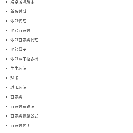
娛樂城體驗金
新娛樂城
沙龍代理
沙龍百家樂
沙龍百家樂代理
沙龍電子
沙龍電子拉霸機
牛牛玩法
球版
球版玩法
百家樂
百家樂看路法
百家樂贏錢公式
百家樂預測