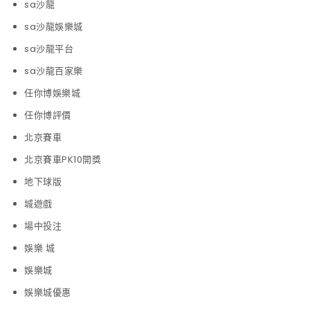
sa沙龍
sa沙龍娛樂城
sa沙龍平台
sa沙龍百家樂
任你博娛樂城
任你博評價
北京賽車
北京賽車PK10開獎
地下球版
城遊戲
場中投注
娛樂 城
娛樂城
娛樂城優惠