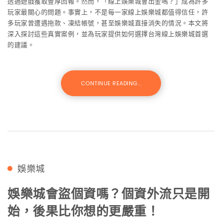
透過遊戲獲取豐厚回報。然而，「線上娛樂城會出金嗎？」成為許多
玩家最關心的問題。事實上，不是每一家線上娛樂城都值得信任，許
多玩家曾遭遇拖款、凍結帳號，甚至娛樂城直接消失的情況。本文將
深入探討這些真實案例，並為玩家提供如何選擇台灣線上娛樂城首選
的建議。
CONTINUE READING...
娛樂城
娛樂城會盜個資嗎？個資外流只是開
始，後果比你想的更嚴重！