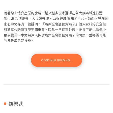
隨著線上博弈產業的發展，越來越多玩家選擇在各大娛樂城進行遊
戲，如 歐博娛樂、大福娛樂城、sz娛樂城 等知名平台。然而，許多玩
家心中仍存有一個疑問：「娛樂城會盜個資嗎？」個人資料的安全性
對於每位玩家來說至關重要，因為一旦個資外流，後果可能比想像中
更為嚴重。本文將深入探討娛樂城會盜個資嗎？的問題，並揭露可能
的風險與防範措施。
CONTINUE READING...
娛樂城