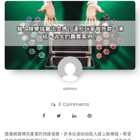
admin
0 Comments
隨著網路博弈產業的快速發展，許多玩家紛紛投入線上娛樂城，希望