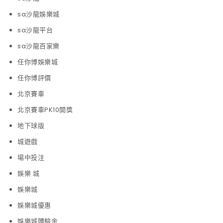
sa沙龍娛樂城
sa沙龍平台
sa沙龍百家樂
任你博娛樂城
任你博評價
北京賽車
北京賽車PK10開獎
地下球版
城遊戲
場中投注
娛樂 城
娛樂城
娛樂城優惠
娛樂城體驗金