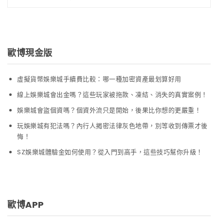
歐博現金版
虛擬貨幣娛樂城手續費比較：哪一種加密資產最划算好用
線上娛樂城會出金嗎？這些玩家被拖款、凍結、消失的真實案例！
娛樂城會盜個資嗎？個資外流只是開始，後果比你想的更嚴重！
玩娛樂城有犯法嗎？內行人揭密法律灰色地帶，別等收到傳票才後
悔！
SZ娛樂城體驗金如何使用？從入門到高手，這些技巧幫你升級！
歐博APP