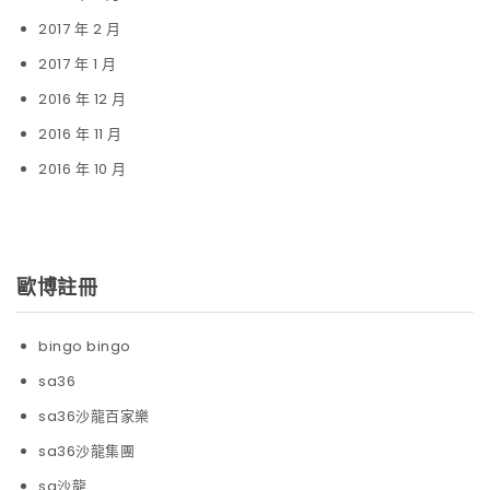
2017 年 2 月
2017 年 1 月
2016 年 12 月
2016 年 11 月
2016 年 10 月
歐博註冊
bingo bingo
sa36
sa36沙龍百家樂
sa36沙龍集團
sa沙龍