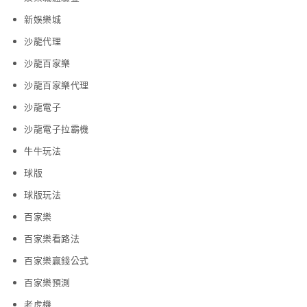
新娛樂城
沙龍代理
沙龍百家樂
沙龍百家樂代理
沙龍電子
沙龍電子拉霸機
牛牛玩法
球版
球版玩法
百家樂
百家樂看路法
百家樂贏錢公式
百家樂預測
老虎機