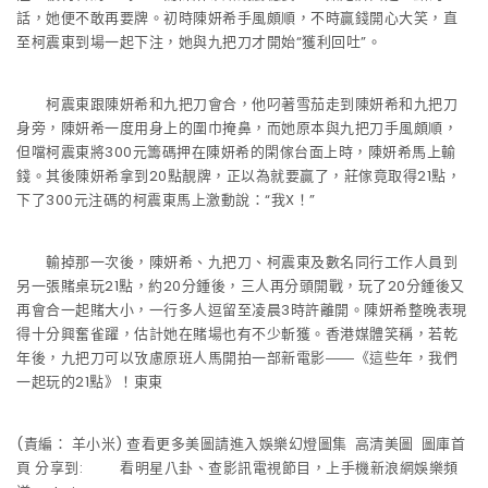
話，她便不敢再要牌。初時陳妍希手風頗順，不時贏錢開心大笑，直
至柯震東到場一起下注，她與九把刀才開始“獲利回吐”。
柯震東跟陳妍希和九把刀會合，他叼著雪茄走到陳妍希和九把刀
身旁，陳妍希一度用身上的圍巾掩鼻，而她原本與九把刀手風頗順，
但噹柯震東將300元籌碼押在陳妍希的閑傢台面上時，陳妍希馬上輸
錢。其後陳妍希拿到20點靚牌，正以為就要贏了，莊傢竟取得21點，
下了300元注碼的柯震東馬上激動說：“我X！”
輸掉那一次後，陳妍希、九把刀、柯震東及數名同行工作人員到
另一張賭桌玩21點，約20分鍾後，三人再分頭開戰，玩了20分鍾後又
再會合一起賭大小，一行多人逗留至凌晨3時許離開。陳妍希整晚表現
得十分興奮雀躍，估計她在賭場也有不少斬獲。香港媒體笑稱，若乾
年後，九把刀可以攷慮原班人馬開拍一部新電影――《這些年，我們
一起玩的21點》！東東
(責編： 羊小米) 查看更多美圖請進入娛樂幻燈圖集 高清美圖 圖庫首
頁 分享到: 看明星八卦、查影訊電視節目，上手機新浪網娛樂頻