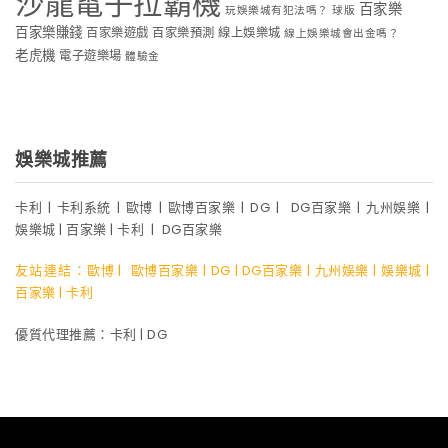
沙龍電子拉霸機
百家樂
玩娛樂城有犯法嗎？
球版
百家樂賺錢
百家樂遊戲
百家樂預測
線上娛樂城
線上娛樂城會出金嗎？
老虎機
電子遊樂場
體驗金
娛樂城推薦
卡利
|
卡利系統
|
歐博
|
歐博百家樂
|
DG
|
DG百家樂
|
九州娛樂
|
娛樂城
|
百家樂
|
卡利
|
DG百家樂
友站連結：
歐博
|
歐博百家樂
|
DG
|
DG百家樂
|
九州娛樂
|
娛樂城
|
百家樂
|
卡利
優質代理推薦：
卡利
|
DG