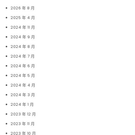
2026 年 8 月
2025 年 4 月
2024 年 11 月
2024 年 9 月
2024 年 8 月
2024 年 7 月
2024 年 6 月
2024 年 5 月
2024 年 4 月
2024 年 3 月
2024 年 1 月
2023 年 12 月
2023 年 11 月
2023 年 10 月