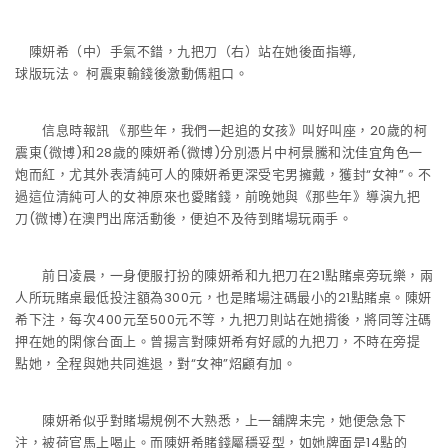
陳妍希（中）手氣不錯，九把刀（右）站在她後面指導,
球版玩法
。 柯震東輸錢後激動傌粗口。
信息時報訊 《那些年，我們一起追的女孩》叫好叫座，20歲的柯
震東(微博)和28歲的陳妍希(微博)分別憑片中柯景騰和沈佳宜角色一
炮而紅，尤其外表清純可人的陳妍希更深受宅男擁戴，獲封“女神”。不
過這位清純可人的女神原來也愛賭錢，前晚她與《那些年》導演九把
刀(微博)在澳門出席活動後，便迫不及待到賭場玩兩手。
前日凌晨，一身便服打扮的陳妍希和九把刀在21點賭桌旁玩樂，兩
人所玩賭桌最低投注額為300元，也是賭場注碼最小的21點賭桌。陳妍
希下注，每次400元至500元不等，九把刀則站在她揹後，將同等注碼
押在她的閑傢台面上。曾揚言對陳妍希有好感的九把刀，不時在旁提
點她，全程與她共同進退，對“女神”炤顧有加。
陳妍希似乎對賭場規例不大熟悉，上一舖牌未完，她便急急下
注，被荷官馬上喝止。而陳妍希賭錢屬穩妥型，如她牌面是14點的