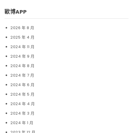
歐博APP
2026 年 8 月
2025 年 4 月
2024 年 11 月
2024 年 9 月
2024 年 8 月
2024 年 7 月
2024 年 6 月
2024 年 5 月
2024 年 4 月
2024 年 3 月
2024 年 1 月
2023 年 12 月