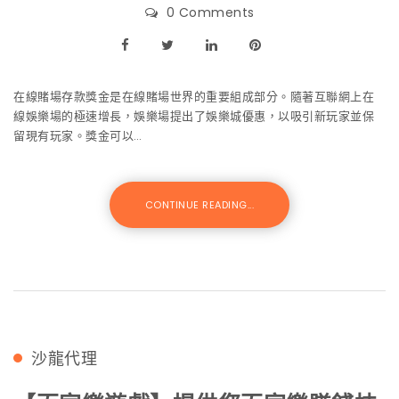
0 Comments
在線賭場存款獎金是在線賭場世界的重要組成部分。隨著互聯網上在
線娛樂場的極速增長，娛樂場提出了娛樂城優惠，以吸引新玩家並保
留現有玩家。獎金可以…
CONTINUE READING...
沙龍代理