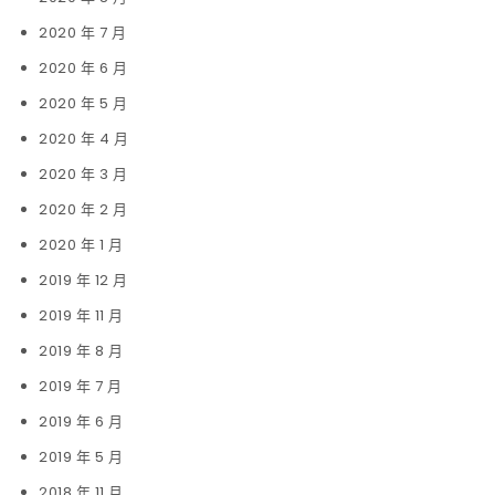
2020 年 7 月
2020 年 6 月
2020 年 5 月
2020 年 4 月
2020 年 3 月
2020 年 2 月
2020 年 1 月
2019 年 12 月
2019 年 11 月
2019 年 8 月
2019 年 7 月
2019 年 6 月
2019 年 5 月
2018 年 11 月