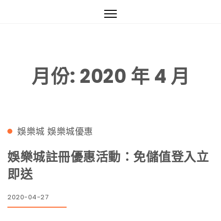
沙龍國際真人妞妞,妞妞視訊,美女荷官訓練-線上妞妞正妹荷官視訊
Toggle
navigation
月份:
2020 年 4 月
娛樂城
娛樂城優惠
娛樂城註冊優惠活動：免儲值登入立
即送
2020-04-27