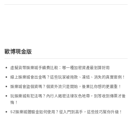
歐博現金版
虛擬貨幣娛樂城手續費比較：哪一種加密資產最划算好用
線上娛樂城會出金嗎？這些玩家被拖款、凍結、消失的真實案例！
娛樂城會盜個資嗎？個資外流只是開始，後果比你想的更嚴重！
玩娛樂城有犯法嗎？內行人揭密法律灰色地帶，別等收到傳票才後
悔！
SZ娛樂城體驗金如何使用？從入門到高手，這些技巧幫你升級！