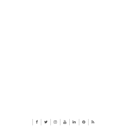
Skip to content