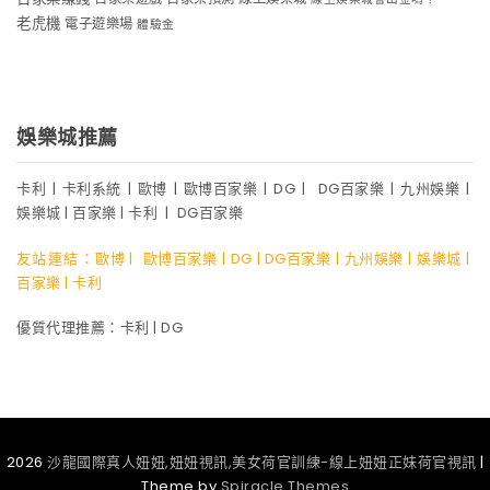
老虎機
電子遊樂場
體驗金
娛樂城推薦
卡利
|
卡利系統
|
歐博
|
歐博百家樂
|
DG
|
DG百家樂
|
九州娛樂
|
娛樂城
|
百家樂
|
卡利
|
DG百家樂
友站連結：
歐博
|
歐博百家樂
|
DG
|
DG百家樂
|
九州娛樂
|
娛樂城
|
百家樂
|
卡利
優質代理推薦：
卡利
|
DG
2026
沙龍國際真人妞妞,妞妞視訊,美女荷官訓練-線上妞妞正妹荷官視訊
|
Theme by
Spiracle Themes