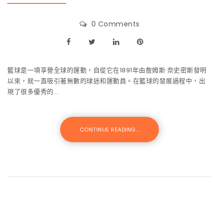
0 Comments
籃球是一項享譽全球的運動，自從它在1891年由詹姆斯·奈史密斯發明
以來，就一直吸引著無數的球迷和運動員。在籃球的發展過程中，出
現了很多優秀的…
CONTINUE READING...