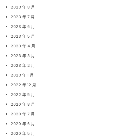
2023 年 8 月
2023 年 7 月
2023 年 6 月
2023 年 5 月
2023 年 4 月
2023 年 3 月
2023 年 2 月
2023 年 1 月
2022 年 12 月
2022 年 5 月
2020 年 8 月
2020 年 7 月
2020 年 6 月
2020 年 5 月