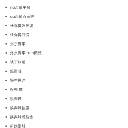
sa沙龍平台
sa沙龍百家樂
任你博娛樂城
任你博評價
北京賽車
北京賽車PK10開獎
地下球版
城遊戲
場中投注
娛樂 城
娛樂城
娛樂城優惠
娛樂城體驗金
新娛樂城