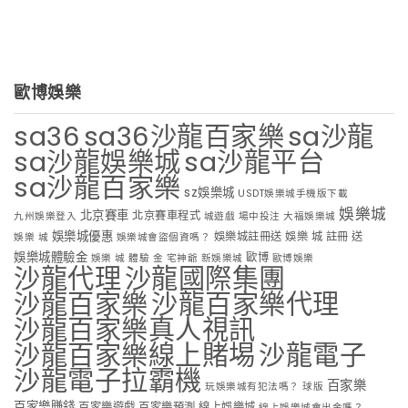
歐博娛樂
sa36
sa36沙龍百家樂
sa沙龍
sa沙龍娛樂城
sa沙龍平台
sa沙龍百家樂
sz娛樂城
USDT娛樂城手機版下載
娛樂城
北京賽車
北京賽車程式
九州娛樂登入
城遊戲
場中投注
大福娛樂城
娛樂城優惠
娛樂城註冊送
娛樂 城 註冊 送
娛樂 城
娛樂城會盜個資嗎？
娛樂城體驗金
歐博
娛樂 城 體驗 金
宅神爺
新娛樂城
歐博娛樂
沙龍代理
沙龍國際集團
沙龍百家樂
沙龍百家樂代理
沙龍百家樂真人視訊
沙龍百家樂線上賭埸
沙龍電子
沙龍電子拉霸機
百家樂
玩娛樂城有犯法嗎？
球版
百家樂賺錢
百家樂遊戲
百家樂預測
線上娛樂城
線上娛樂城會出金嗎？