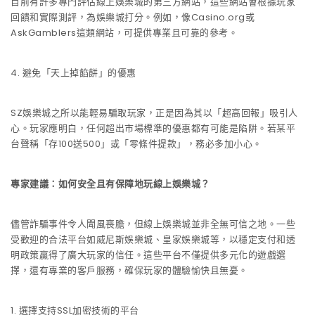
目前有許多專門評估線上娛樂城的第三方網站，這些網站會根據玩家
回饋和實際測評，為娛樂城打分。例如，像Casino.org或
AskGamblers這類網站，可提供專業且可靠的參考。
4. 避免「天上掉餡餅」的優惠
SZ娛樂城之所以能輕易騙取玩家，正是因為其以「超高回報」吸引人
心。玩家應明白，任何超出市場標準的優惠都有可能是陷阱。若某平
台聲稱「存100送500」或「零條件提款」，務必多加小心。
專家建議：如何安全且有保障地玩線上娛樂城？
儘管詐騙事件令人聞風喪膽，但線上娛樂城並非全無可信之地。一些
受歡迎的合法平台如威尼斯娛樂城、皇家娛樂城等，以穩定支付和透
明政策贏得了廣大玩家的信任。這些平台不僅提供多元化的遊戲選
擇，還有專業的客戶服務，確保玩家的體驗愉快且無憂。
1. 選擇支持SSL加密技術的平台