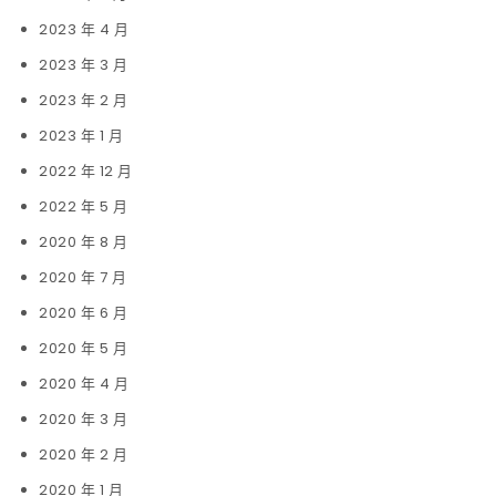
2023 年 4 月
2023 年 3 月
2023 年 2 月
2023 年 1 月
2022 年 12 月
2022 年 5 月
2020 年 8 月
2020 年 7 月
2020 年 6 月
2020 年 5 月
2020 年 4 月
2020 年 3 月
2020 年 2 月
2020 年 1 月