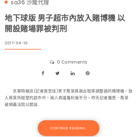
sa36
沙龍代理
地下球版 男子超市內放入賭博機 以
開設賭場罪被判刑
2017-04-10
0 Comments
京華時報訊(記者張思佳)男子喬某將兩台賠率調整過的賭博機，放
入蔡某所經營的超市中，兩人商議獲利後平分。昨天記者獲悉，喬某
被順義法院以開設…
CONTINUE READING...