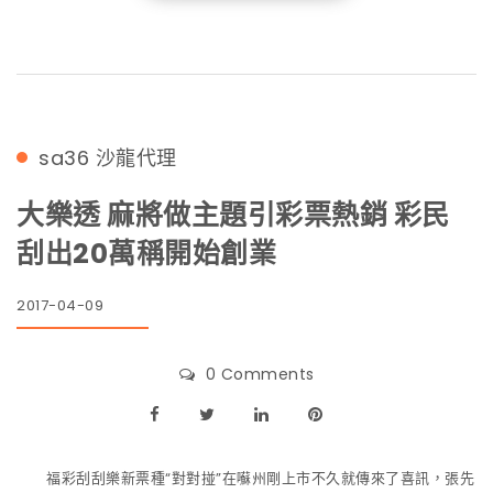
sa36
沙龍代理
大樂透 麻將做主題引彩票熱銷 彩民
刮出20萬稱開始創業
2017-04-09
0 Comments
福彩刮刮樂新票種“對對掽”在囌州剛上市不久就傳來了喜訊，張先