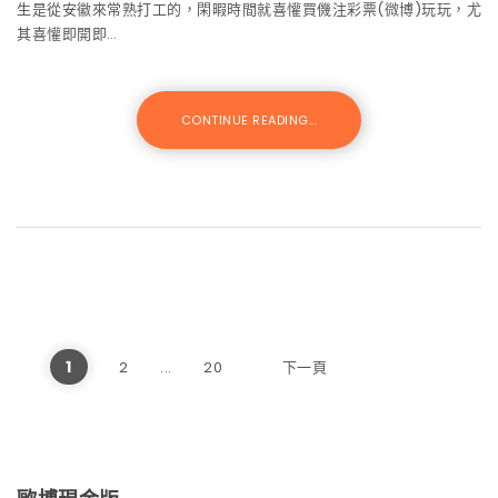
生是從安徽來常熟打工的，閑暇時間就喜懽買僟注彩票(微博)玩玩，尤
其喜懽即開即…
CONTINUE READING...
文章分頁
1
2
...
20
下一頁