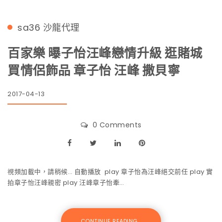
sa36
沙龍代理
百家樂 曝子怡汪峰戀情升級 逛賭城
買情侶飾品 章子怡 汪峰 撒貝寧
2017-04-13
0 Comments
視頻加載中，請稍候… 自動播放 play 章子怡為汪峰絕交前任 play 實
拍章子怡汪峰親密 play 汪峰章子怡牽…
CONTINUE READING...