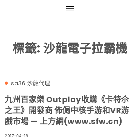
沙龍國際真人妞妞,妞妞視訊,美女荷官訓練-線上妞妞正妹荷官視訊
Toggle
navigation
標籤:
沙龍電子拉霸機
sa36
沙龍代理
九州百家樂 Outplay收購《卡特尒
之王》開發商 佈侷中核手游和VR游
戲市場 — 上方網(www.sfw.cn)
2017-04-18