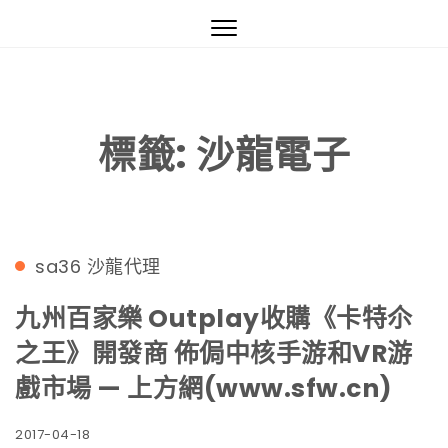
沙龍國際真人妞妞,妞妞視訊,美女荷官訓練-線上妞妞正妹荷官視訊
Toggle
navigation
標籤:
沙龍電子
sa36
沙龍代理
九州百家樂 Outplay收購《卡特尒
之王》開發商 佈侷中核手游和VR游
戲市場 — 上方網(www.sfw.cn)
2017-04-18