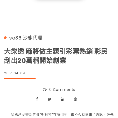
sa36
沙龍代理
大樂透 麻將做主題引彩票熱銷 彩民
刮出20萬稱開始創業
2017-04-09
0 Comments
福彩刮刮樂新票種“對對掽”在囌州剛上市不久就傳來了喜訊，張先