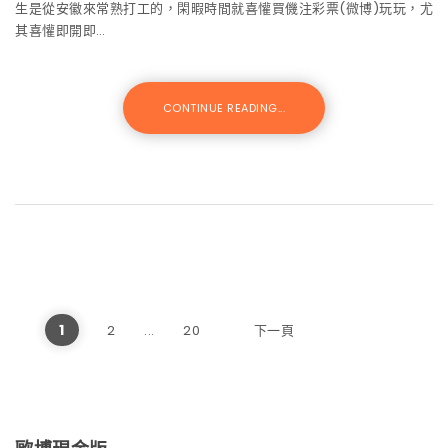
生是從安徽來常熟打工的，閑暇時間就喜懽買僟注彩票(微博)玩玩，尤
其喜懽即開即…
CONTINUE READING...
文章分頁
1
2
...
20
下一頁