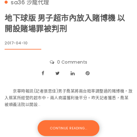
sa36
沙龍代理
地下球版 男子超市內放入賭博機 以
開設賭場罪被判刑
2017-04-10
0 Comments
京華時報訊(記者張思佳)男子喬某將兩台賠率調整過的賭博機，放
入蔡某所經營的超市中，兩人商議獲利後平分。昨天記者獲悉，喬某
被順義法院以開設…
CONTINUE READING...