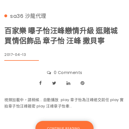
sa36
沙龍代理
百家樂 曝子怡汪峰戀情升級 逛賭城
買情侶飾品 章子怡 汪峰 撒貝寧
2017-04-13
0 Comments
視頻加載中，請稍候… 自動播放 play 章子怡為汪峰絕交前任 play 實
拍章子怡汪峰親密 play 汪峰章子怡牽…
CONTINUE READING...