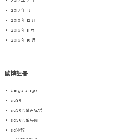
2017 年 2 月
2017 年 1 月
2016 年 12 月
2016 年 11 月
2016 年 10 月
歐博註冊
bingo bingo
sa36
sa36沙龍百家樂
sa36沙龍集團
sa沙龍