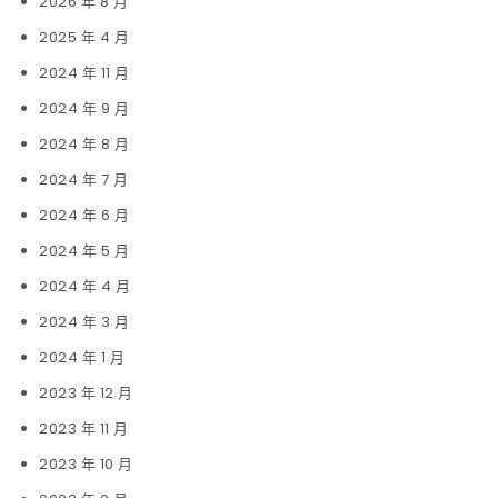
2026 年 8 月
2025 年 4 月
2024 年 11 月
2024 年 9 月
2024 年 8 月
2024 年 7 月
2024 年 6 月
2024 年 5 月
2024 年 4 月
2024 年 3 月
2024 年 1 月
2023 年 12 月
2023 年 11 月
2023 年 10 月