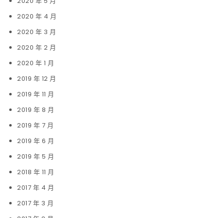
2020 年 5 月
2020 年 4 月
2020 年 3 月
2020 年 2 月
2020 年 1 月
2019 年 12 月
2019 年 11 月
2019 年 8 月
2019 年 7 月
2019 年 6 月
2019 年 5 月
2018 年 11 月
2017 年 4 月
2017 年 3 月