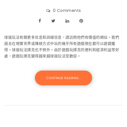
0 Comments
球版玩法有關更多信息和詳細信息，請訪問他們有價值的網站。我們
過去在現實世界或傳統方式中玩的幾乎所有遊戲現在都可以遊戲獲
得。球版玩法撲克也不例外。由於遊戲玩撲克的便利和經濟利益等好
處，遊戲玩撲克變得越來越球版玩法受歡迎。
CONTINUE READING...