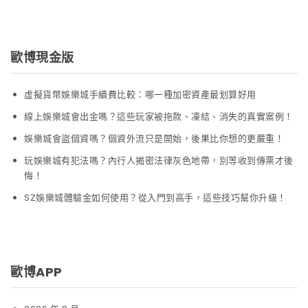
歐博現金版
虛擬貨幣娛樂城手續費比較：哪一種加密資產最划算好用
線上娛樂城會出金嗎？這些玩家被拖款、凍結、消失的真實案例！
娛樂城會盜個資嗎？個資外流只是開始，後果比你想的更嚴重！
玩娛樂城有犯法嗎？內行人揭密法律灰色地帶，別等收到傳票才後
悔！
SZ娛樂城體驗金如何使用？從入門到高手，這些技巧幫你升級！
歐博APP