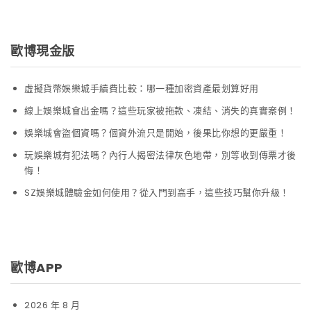
歐博現金版
虛擬貨幣娛樂城手續費比較：哪一種加密資產最划算好用
線上娛樂城會出金嗎？這些玩家被拖款、凍結、消失的真實案例！
娛樂城會盜個資嗎？個資外流只是開始，後果比你想的更嚴重！
玩娛樂城有犯法嗎？內行人揭密法律灰色地帶，別等收到傳票才後
悔！
SZ娛樂城體驗金如何使用？從入門到高手，這些技巧幫你升級！
歐博APP
2026 年 8 月