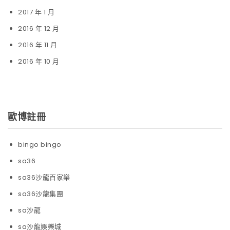
2017 年 1 月
2016 年 12 月
2016 年 11 月
2016 年 10 月
歐博註冊
bingo bingo
sa36
sa36沙龍百家樂
sa36沙龍集團
sa沙龍
sa沙龍娛樂城