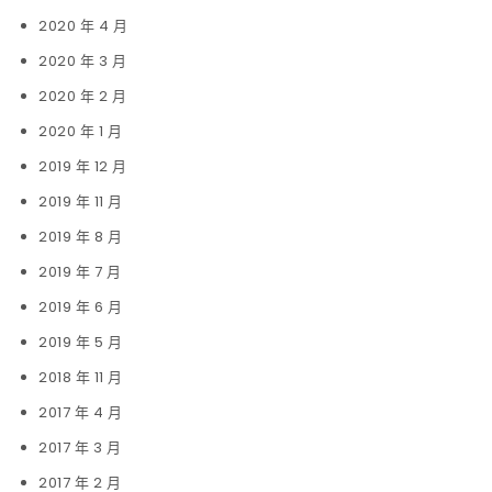
2020 年 4 月
2020 年 3 月
2020 年 2 月
2020 年 1 月
2019 年 12 月
2019 年 11 月
2019 年 8 月
2019 年 7 月
2019 年 6 月
2019 年 5 月
2018 年 11 月
2017 年 4 月
2017 年 3 月
2017 年 2 月