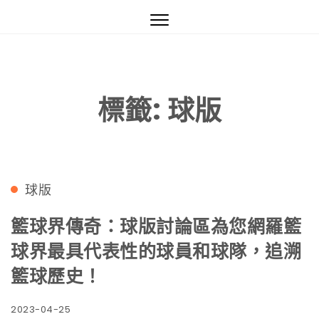
沙龍國際真人妞妞,妞妞視訊,美女荷官訓練-線上妞妞正妹荷官視訊
Toggle
navigation
標籤:
球版
球版
籃球界傳奇：球版討論區為您網羅籃
球界最具代表性的球員和球隊，追溯
籃球歷史！
2023-04-25