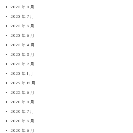
2023 年 8 月
2023 年 7 月
2023 年 6 月
2023 年 5 月
2023 年 4 月
2023 年 3 月
2023 年 2 月
2023 年 1 月
2022 年 12 月
2022 年 5 月
2020 年 8 月
2020 年 7 月
2020 年 6 月
2020 年 5 月