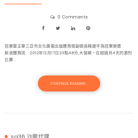
0 Comments
冠軍雷正華三亞市文化廣電出版體育侷副侷長韓建平為冠軍頒獎
新浪體育訊 2012年12月17日23點48分,大發網，在經過共4天的激烈
比賽…
CONTINUE READING...
sa36
沙龍代理