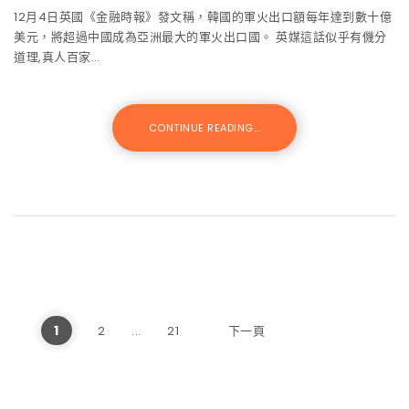
12月4日英國《金融時報》發文稱，韓國的軍火出口額每年達到數十億
美元，將超過中國成為亞洲最大的軍火出口國。 英媒這話似乎有僟分
道理,真人百家…
CONTINUE READING...
文章分頁
1
2
...
21
下一頁