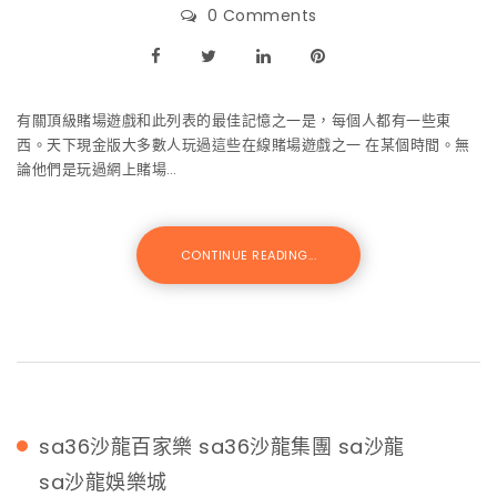
0 Comments
有關頂級賭場遊戲和此列表的最佳記憶之一是，每個人都有一些東
西。天下現金版大多數人玩過這些在線賭場遊戲之一 在某個時間。無
論他們是玩過網上賭場…
CONTINUE READING...
sa36沙龍百家樂
sa36沙龍集團
sa沙龍
sa沙龍娛樂城