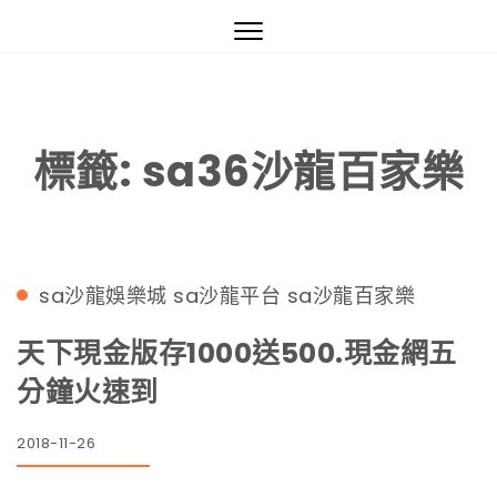
沙龍國際真人妞妞,妞妞視訊,美女荷官訓練-線上妞妞正妹荷官視訊
Toggle
navigation
標籤:
sa36沙龍百家樂
sa沙龍娛樂城
sa沙龍平台
sa沙龍百家樂
天下現金版存1000送500.現金網五
分鐘火速到
2018-11-26